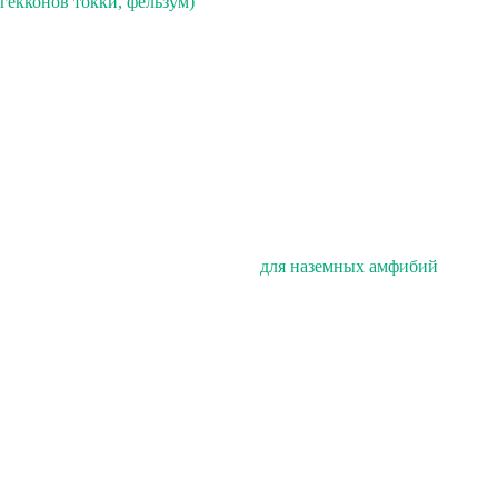
гекконов токки, фельзум)
для наземных амфибий