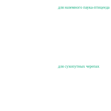
для наземного паука-птицееда
для сухопутных черепах