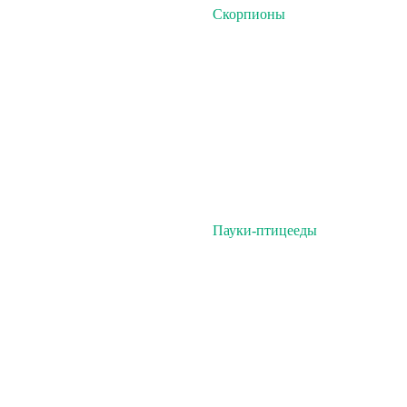
Скорпионы
Пауки-птицееды