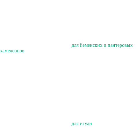
для йеменских и пантеровых
хамелеонов
для игуан