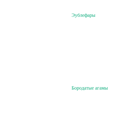
Эублефары
Бородатые агамы