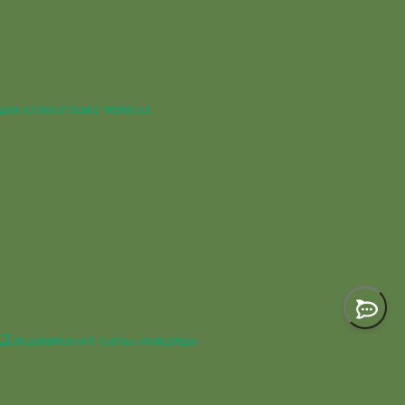
для сухопутных черепах
Для древесного паука-птицееда