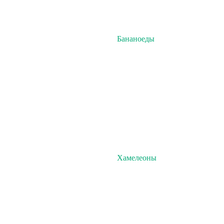
Бананоеды
Хамелеоны