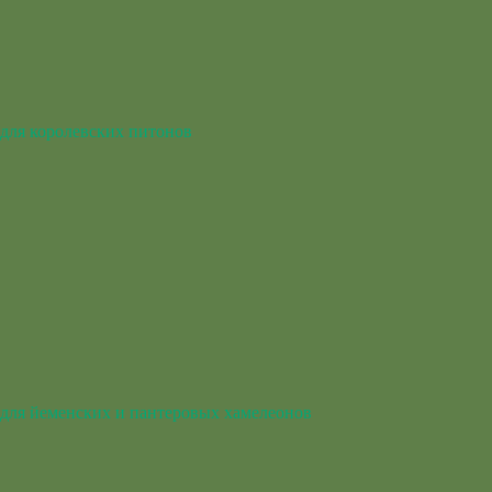
для королевских питонов
для йеменских и пантеровых хамелеонов