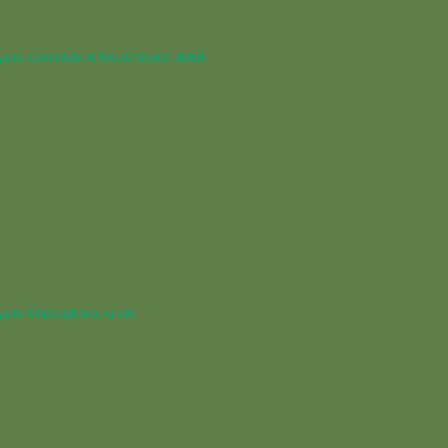
для полозов и молочных змей
для бородатых агам