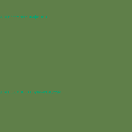
для наземных амфибий
для наземного паука-птицееда