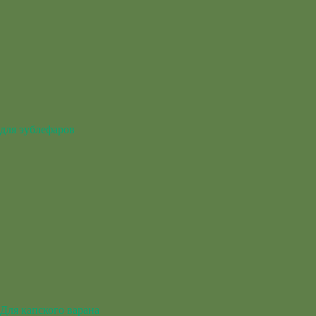
для эублефаров
Для капского варана