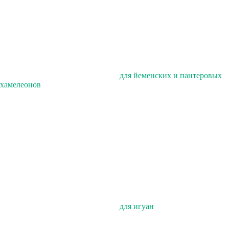
для йеменских и пантеровых
хамелеонов
для игуан