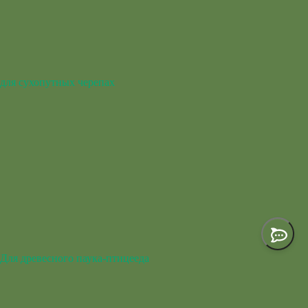
для сухопутных черепах
Для древесного паука-птицееда