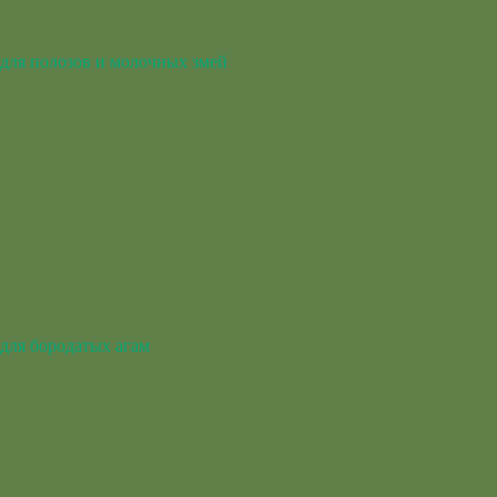
для полозов и молочных змей
для бородатых агам