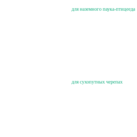
для наземного паука-птицееда
для сухопутных черепах