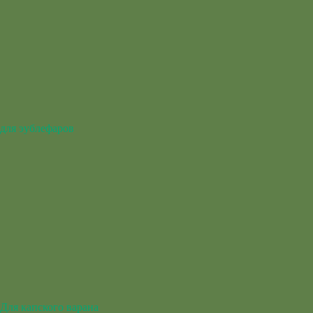
для эублефаров
Для капского варана