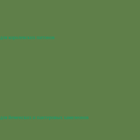
для королевских питонов
для йеменских и пантеровых хамелеонов