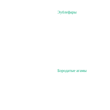
Эублефары
Бородатые агамы