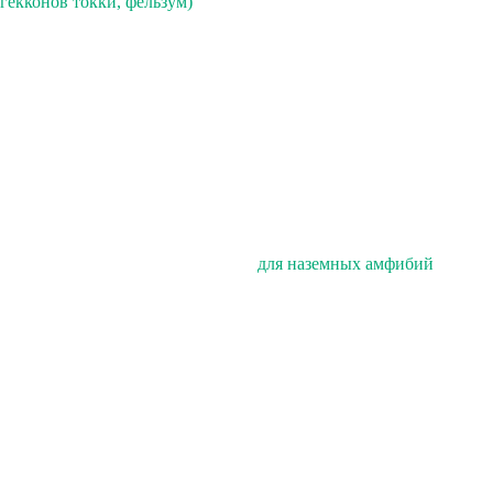
гекконов токки, фельзум)
для наземных амфибий