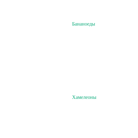
Бананоеды
Хамелеоны