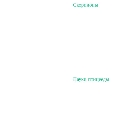
Скорпионы
Пауки-птицееды