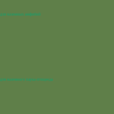
для наземных амфибий
для наземного паука-птицееда