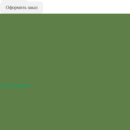
Оформить заказ
для эублефаров