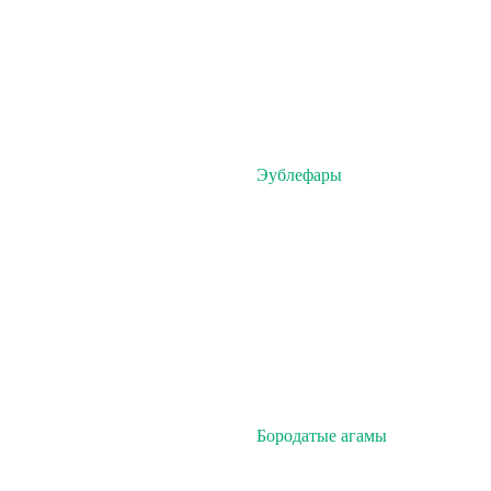
Эублефары
Бородатые агамы