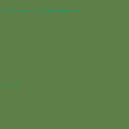
для йеменских и пантеровых хамелеонов
для игуан