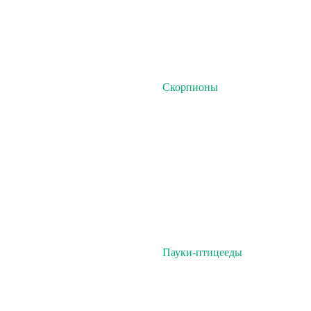
Скорпионы
Пауки-птицееды