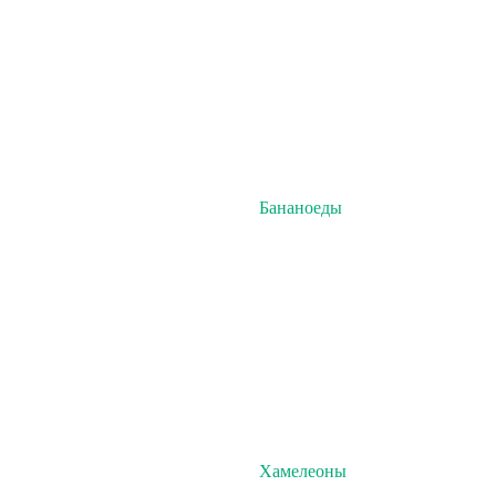
Бананоеды
Хамелеоны