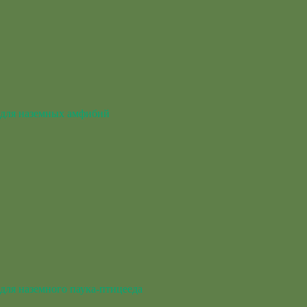
для наземных амфибий
для наземного паука-птицееда