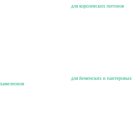
для королевских питонов
для йеменских и пантеровых
хамелеонов