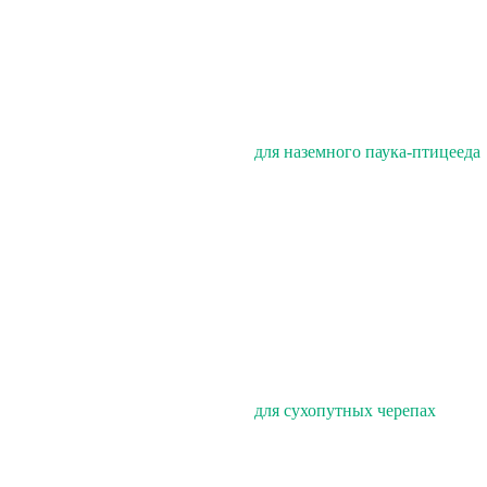
для наземного паука-птицееда
для сухопутных черепах