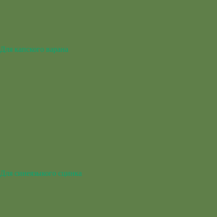
Для капского варана
Для синеязыкого сцинка