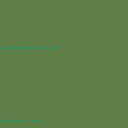
для полозов и молочных змей
для бородатых агам