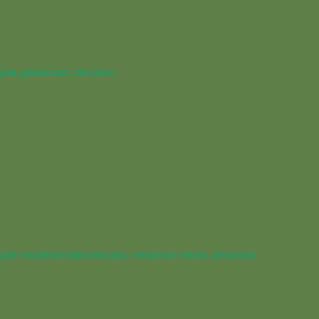
для древесных лягушек
для гекконов (бананоедов, гекконов токки, фельзум)