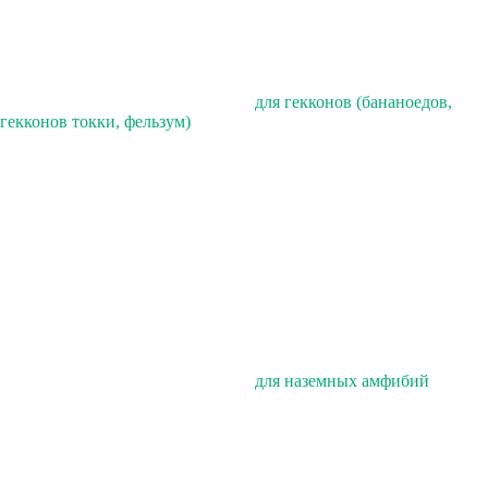
для гекконов (бананоедов,
гекконов токки, фельзум)
для наземных амфибий