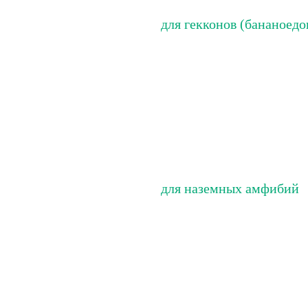
для гекконов (бананоедо
для наземных амфибий