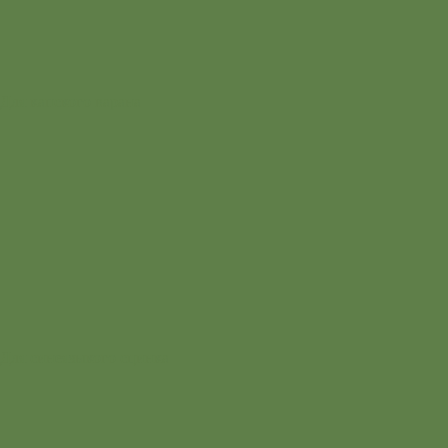
Для капского варана
Для синеязыкого сцинка