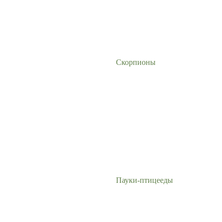
Скорпионы
Пауки-птицееды