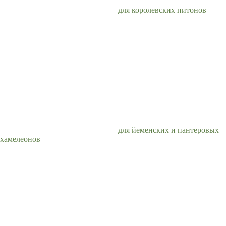
для королевских питонов
для йеменских и пантеровых
хамелеонов