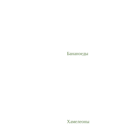
Бананоеды
Хамелеоны