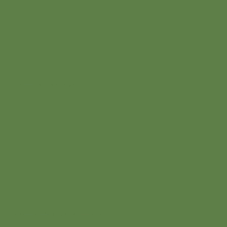
для наземных амфибий
для наземного паука-птицееда