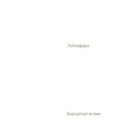
Эублефары
Бородатые агамы