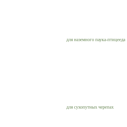
для наземного паука-птицееда
для сухопутных черепах