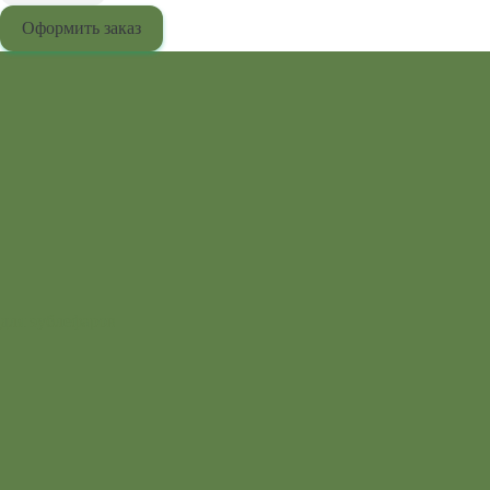
Оформить заказ
для эублефаров