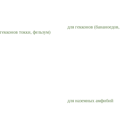
для гекконов (бананоедов,
гекконов токки, фельзум)
для наземных амфибий