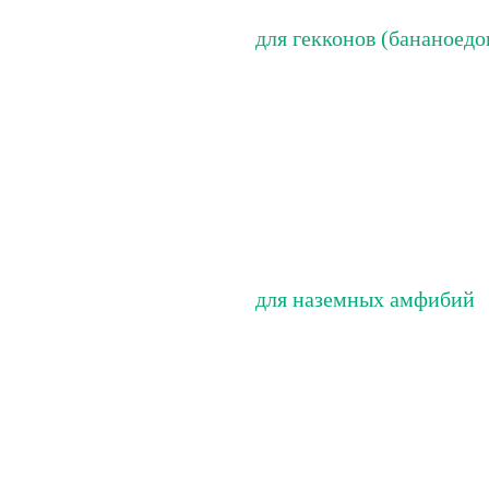
для гекконов (бананоедо
для наземных амфибий