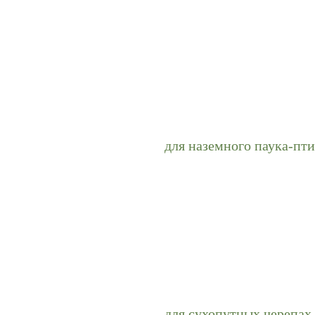
для наземного паука-пт
для сухопутных черепах