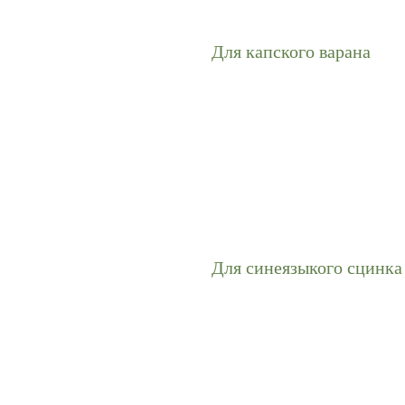
Для капского варана
Для синеязыкого сцинка