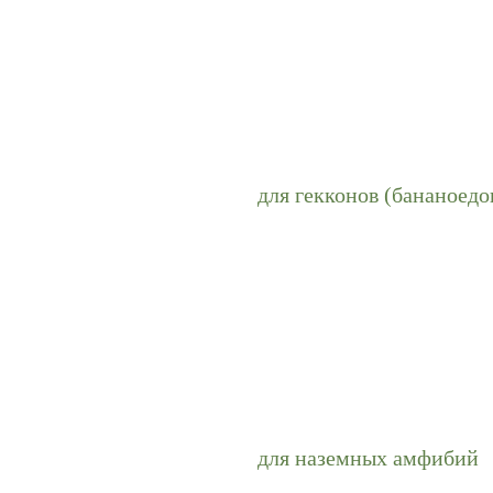
для гекконов (бананоедо
для наземных амфибий