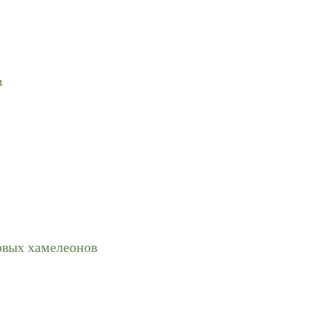
в
овых хамелеонов