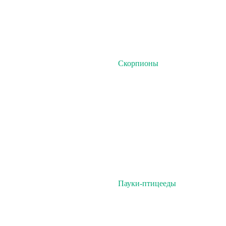
Скорпионы
Пауки-птицееды