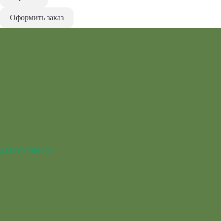
Оформить заказ
для эублефаров