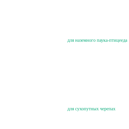
для наземного паука-птицееда
для сухопутных черепах