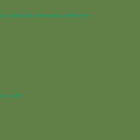
для йеменских и пантеровых хамелеонов
для игуан