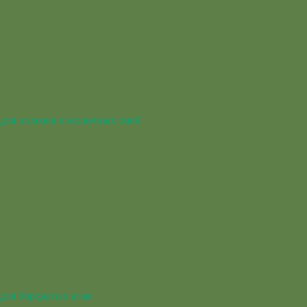
для полозов и молочных змей
для бородатых агам