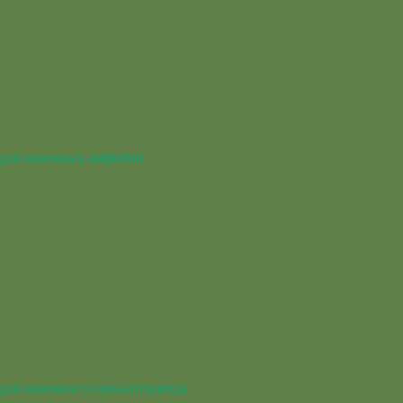
для наземных амфибий
для наземного паука-птицееда