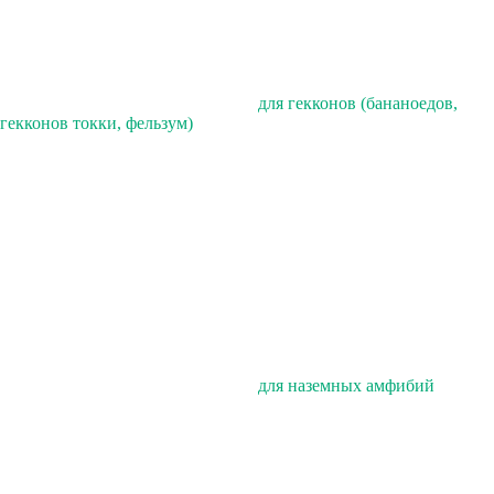
для гекконов (бананоедов,
гекконов токки, фельзум)
для наземных амфибий