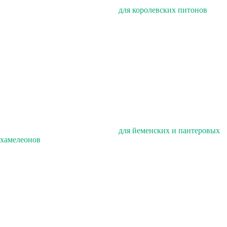
для королевских питонов
для йеменских и пантеровых
хамелеонов