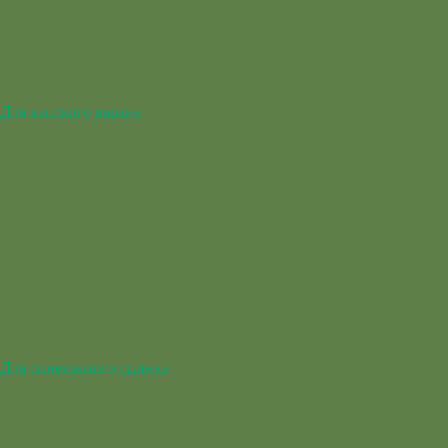
Для капского варана
Для синеязыкого сцинка