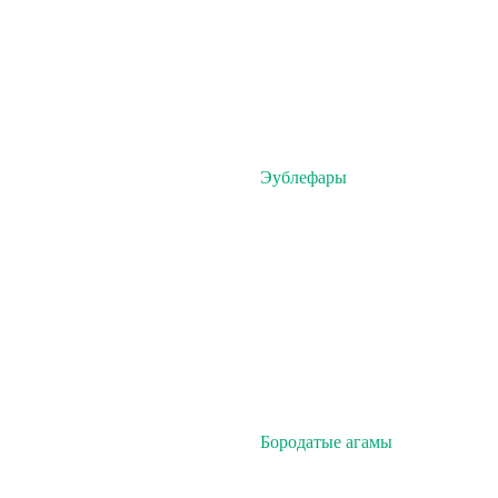
Эублефары
Бородатые агамы