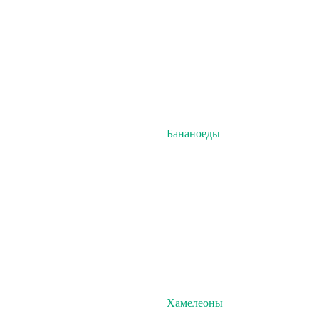
Бананоеды
Хамелеоны