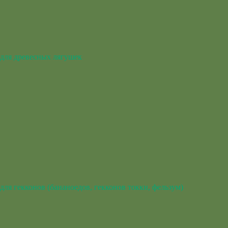
для древесных лягушек
для гекконов (бананоедов, гекконов токки, фельзум)