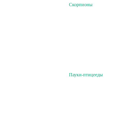
Скорпионы
Пауки-птицееды