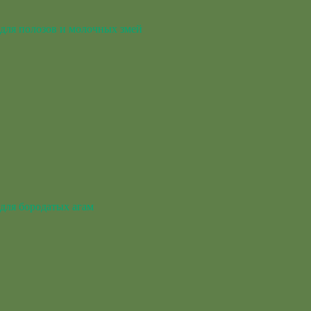
для полозов и молочных змей
для бородатых агам