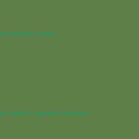
для королевских питонов
для йеменских и пантеровых хамелеонов