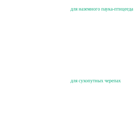
для наземного паука-птицееда
для сухопутных черепах