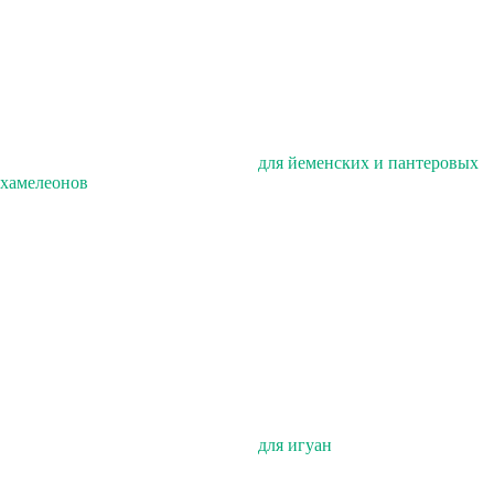
для йеменских и пантеровых
хамелеонов
для игуан