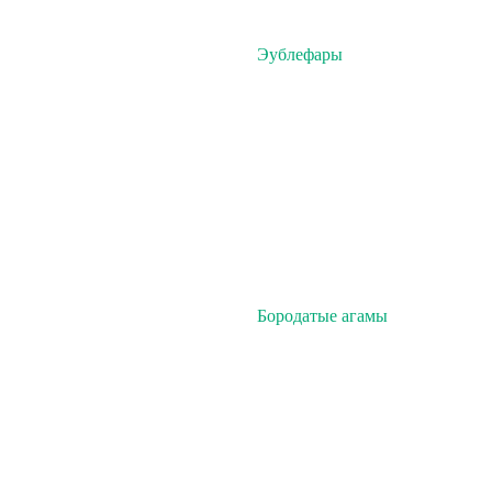
Эублефары
Бородатые агамы