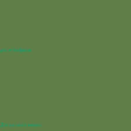
для эублефаров
Для капского варана