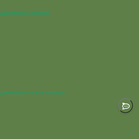
для наземных амфибий
для наземного паука-птицееда