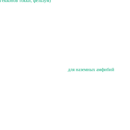
гекконов токки, фельзум)
для наземных амфибий