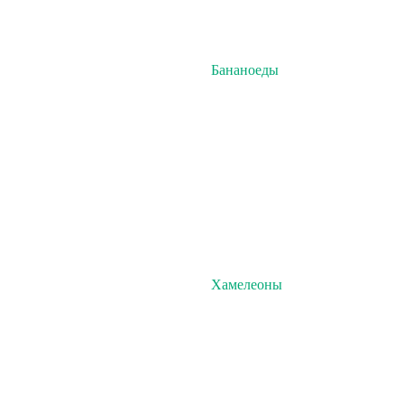
Бананоеды
Хамелеоны