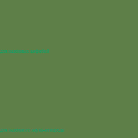
для наземных амфибий
для наземного паука-птицееда