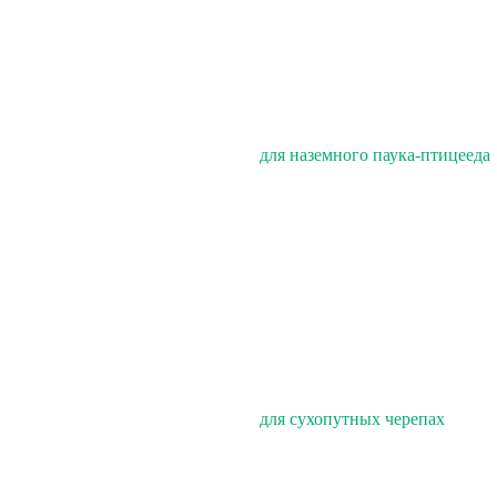
для наземного паука-птицееда
для сухопутных черепах