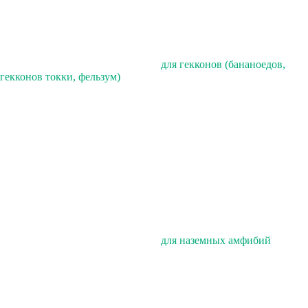
для гекконов (бананоедов,
гекконов токки, фельзум)
для наземных амфибий