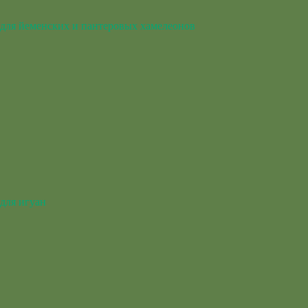
для йеменских и пантеровых хамелеонов
для игуан