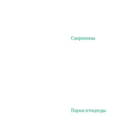
Скорпионы
Пауки-птицееды