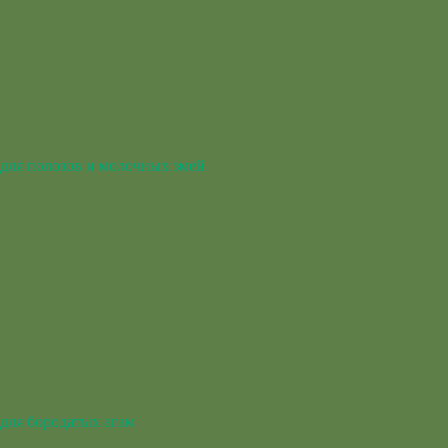
для полозов и молочных змей
для бородатых агам