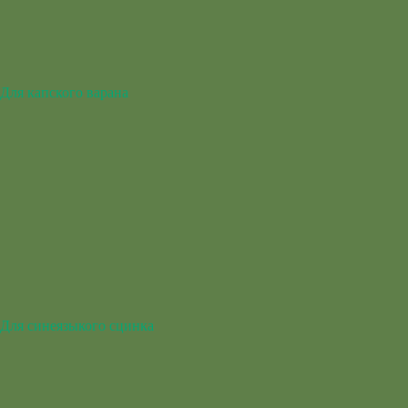
Для капского варана
Для синеязыкого сцинка