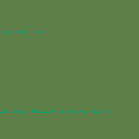
для древесных лягушек
для гекконов (бананоедов, гекконов токки, фельзум)