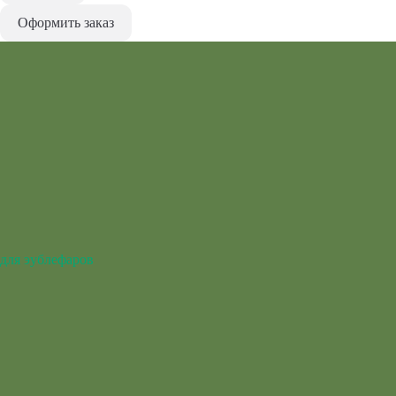
Оформить заказ
для эублефаров