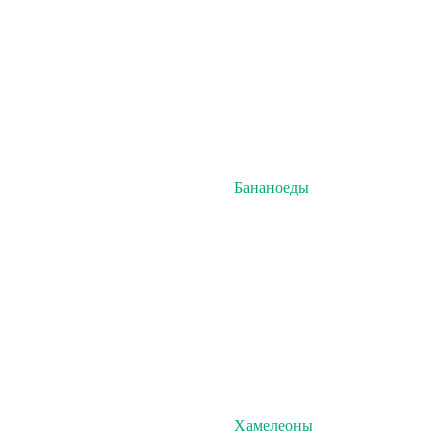
Бананоеды
Хамелеоны