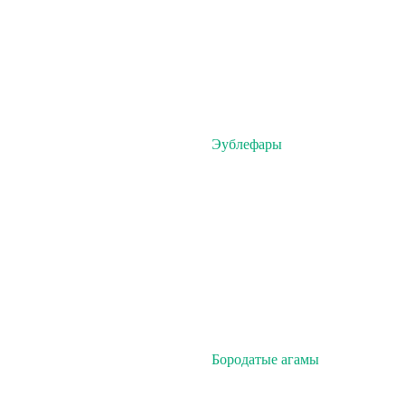
Эублефары
Бородатые агамы