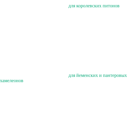
для королевских питонов
для йеменских и пантеровых
хамелеонов