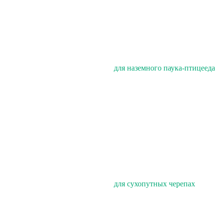
для наземного паука-птицееда
для сухопутных черепах