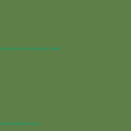
для полозов и молочных змей
для бородатых агам