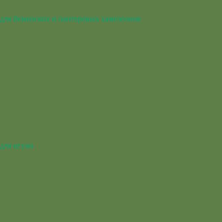
для йеменских и пантеровых хамелеонов
для игуан