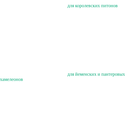
для королевских питонов
для йеменских и пантеровых
хамелеонов