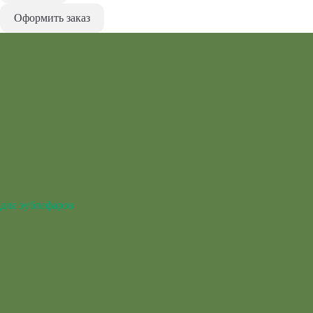
Оформить заказ
для эублефаров