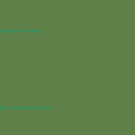
Для капского варана
Для синеязыкого сцинка