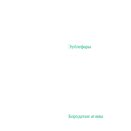
Эублефары
Бородатые агамы