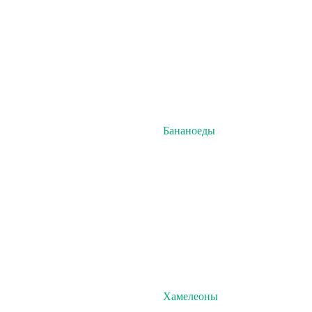
Бананоеды
Хамелеоны