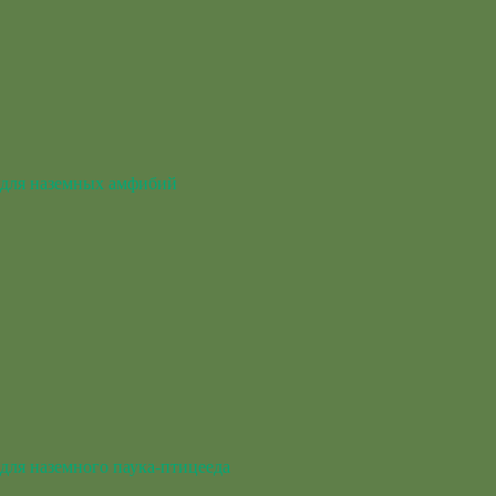
для наземных амфибий
для наземного паука-птицееда