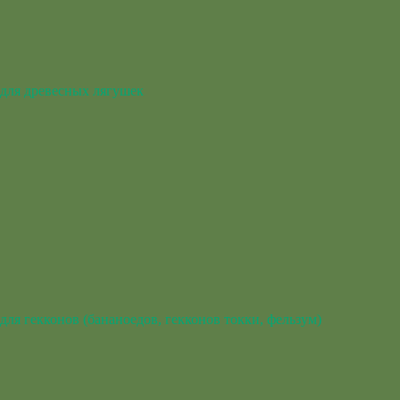
для древесных лягушек
для гекконов (бананоедов, гекконов токки, фельзум)