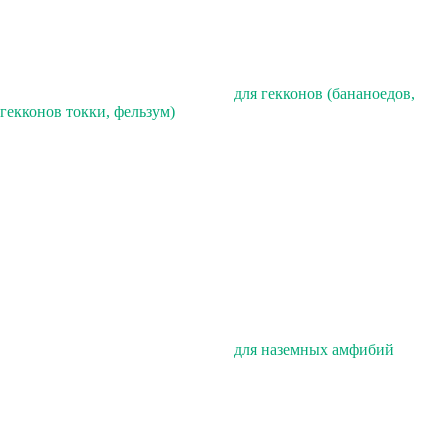
для гекконов (бананоедов,
гекконов токки, фельзум)
для наземных амфибий