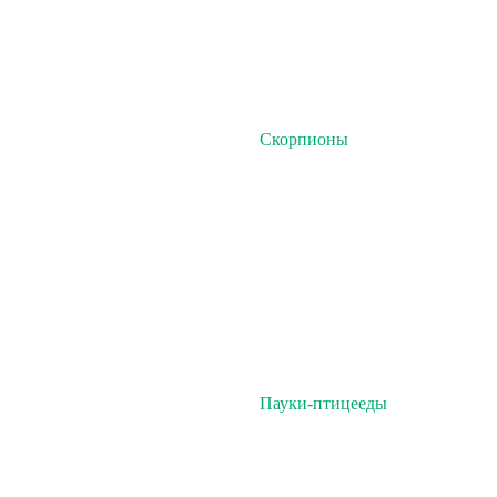
Скорпионы
Пауки-птицееды