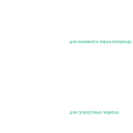
для наземного паука-птицееда
для сухопутных черепах