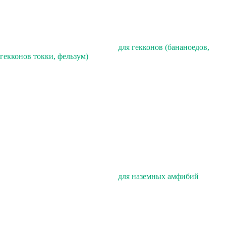
для гекконов (бананоедов,
гекконов токки, фельзум)
для наземных амфибий