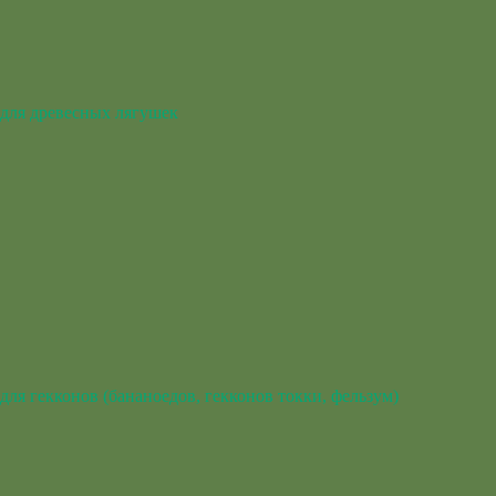
для древесных лягушек
для гекконов (бананоедов, гекконов токки, фельзум)