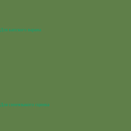
Для капского варана
Для синеязыкого сцинка