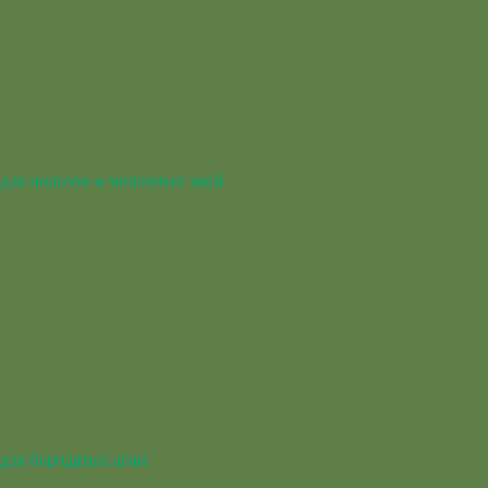
для полозов и молочных змей
для бородатых агам