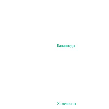
Бананоеды
Хамелеоны