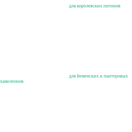
для королевских питонов
для йеменских и пантеровых
хамелеонов