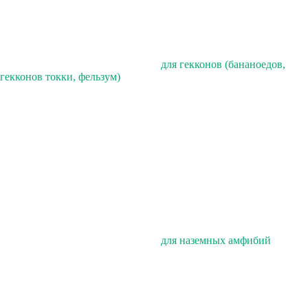
для гекконов (бананоедов,
гекконов токки, фельзум)
для наземных амфибий