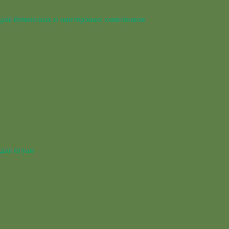
для йеменских и пантеровых хамелеонов
для игуан