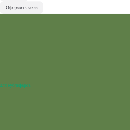
Оформить заказ
для эублефаров