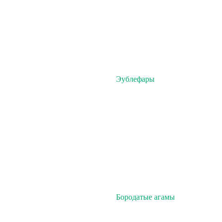
Эублефары
Бородатые агамы