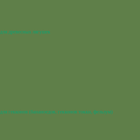
для древесных лягушек
для гекконов (бананоедов, гекконов токки, фельзум)