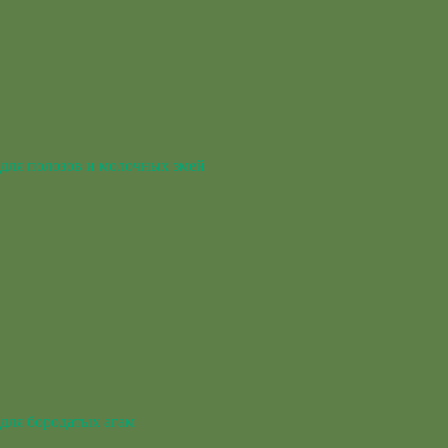
для полозов и молочных змей
для бородатых агам