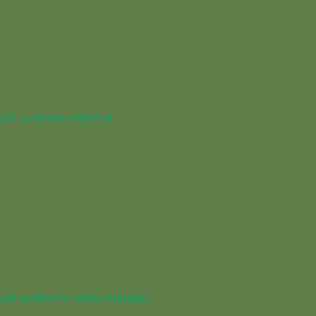
для наземных амфибий
для наземного паука-птицееда