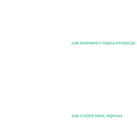
для наземного паука-птицееда
для сухопутных черепах