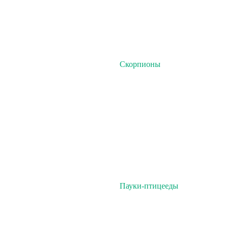
Скорпионы
Пауки-птицееды