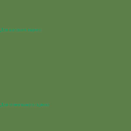
Для капского варана
Для синеязыкого сцинка