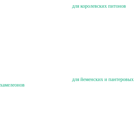
для королевских питонов
для йеменских и пантеровых
хамелеонов