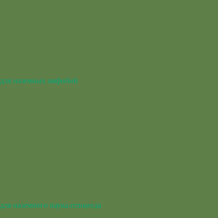
для наземных амфибий
для наземного паука-птицееда