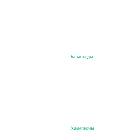
Бананоеды
Хамелеоны