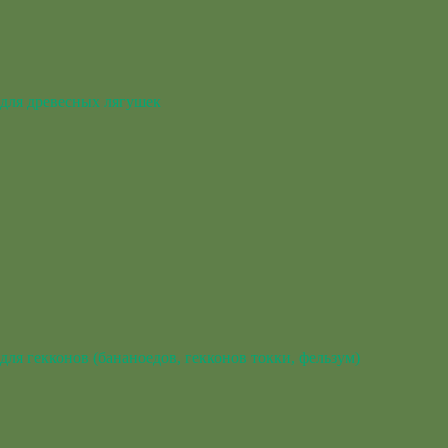
для древесных лягушек
для гекконов (бананоедов, гекконов токки, фельзум)