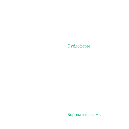
Эублефары
Бородатые агамы