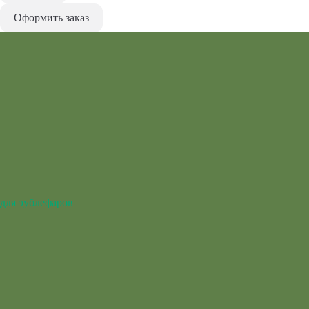
Оформить заказ
для эублефаров