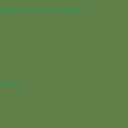
для йеменских и пантеровых хамелеонов
для игуан