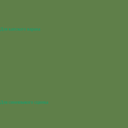
Для капского варана
Для синеязыкого сцинка