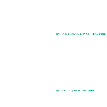
для наземного паука-птицееда
для сухопутных черепах