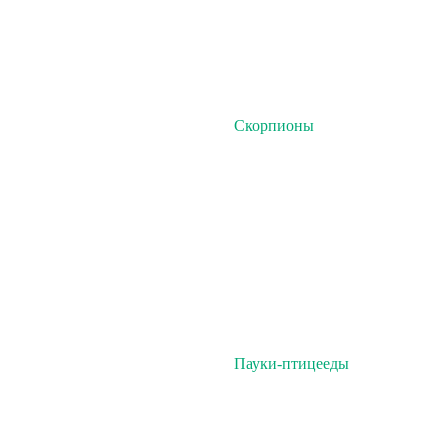
Скорпионы
Пауки-птицееды