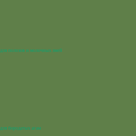
для полозов и молочных змей
для бородатых агам