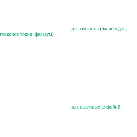
для гекконов (бананоедов,
гекконов токки, фельзум)
для наземных амфибий