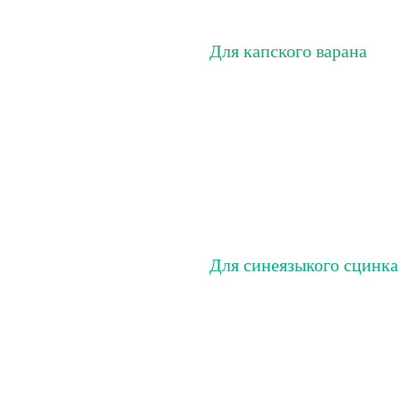
Для капского варана
Для синеязыкого сцинка