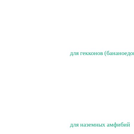
для гекконов (бананоедо
для наземных амфибий