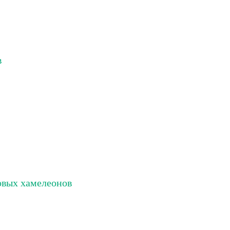
в
овых хамелеонов