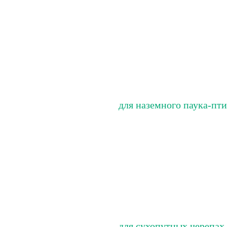
для наземного паука-пт
для сухопутных черепах