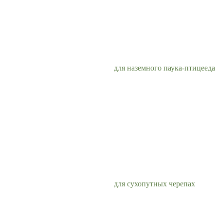
для наземного паука-птицееда
для сухопутных черепах