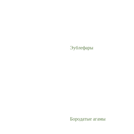
Эублефары
Бородатые агамы