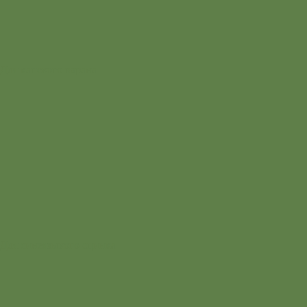
Для капского варана
Для синеязыкого сцинка