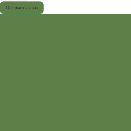
Оформить заказ
для эублефаров