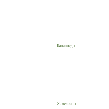
Бананоеды
Хамелеоны