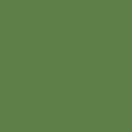
для наземных амфибий
для наземного паука-птицееда