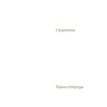
Скорпионы
Пауки-птицееды