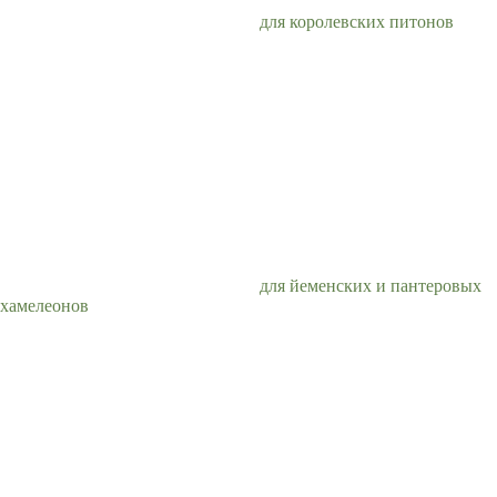
для королевских питонов
для йеменских и пантеровых
хамелеонов