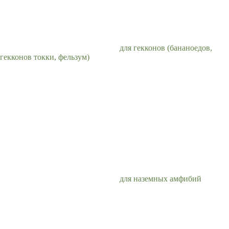
для гекконов (бананоедов,
гекконов токки, фельзум)
для наземных амфибий