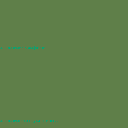
для наземных амфибий
для наземного паука-птицееда