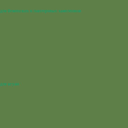
для йеменских и пантеровых хамелеонов
для игуан