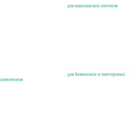
для королевских питонов
для йеменских и пантеровых
хамелеонов