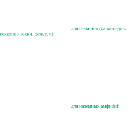
для гекконов (бананоедов,
гекконов токки, фельзум)
для наземных амфибий