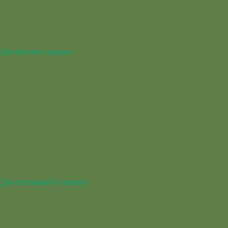
Для капского варана
Для синеязыкого сцинка