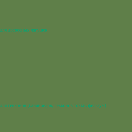
для древесных лягушек
для гекконов (бананоедов, гекконов токки, фельзум)