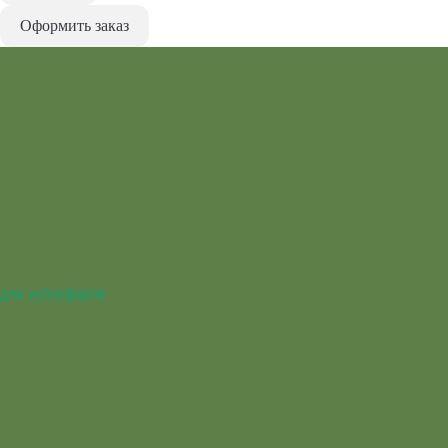
Оформить заказ
для эублефаров