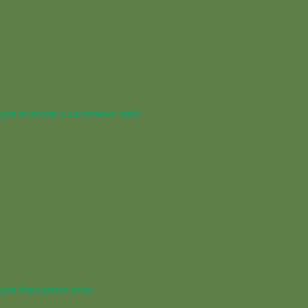
для полозов и молочных змей
для бородатых агам