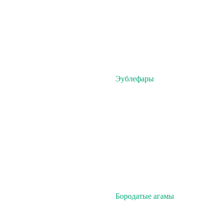
Эублефары
Бородатые агамы