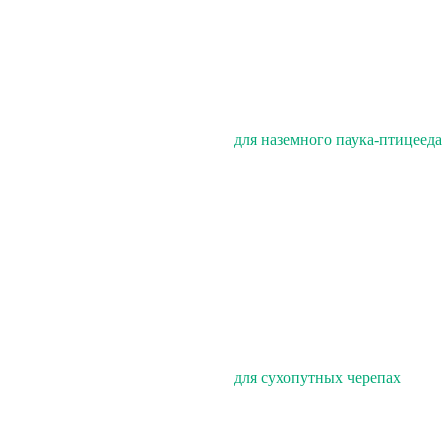
для наземного паука-птицееда
для сухопутных черепах