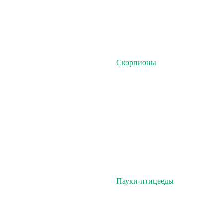
Скорпионы
Пауки-птицееды