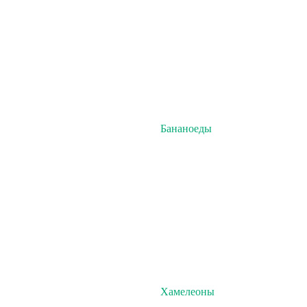
Бананоеды
Хамелеоны