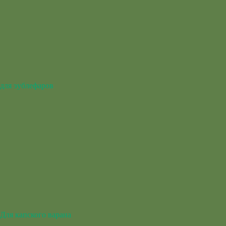
для эублефаров
Для капского варана