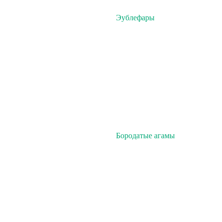
Эублефары
Бородатые агамы