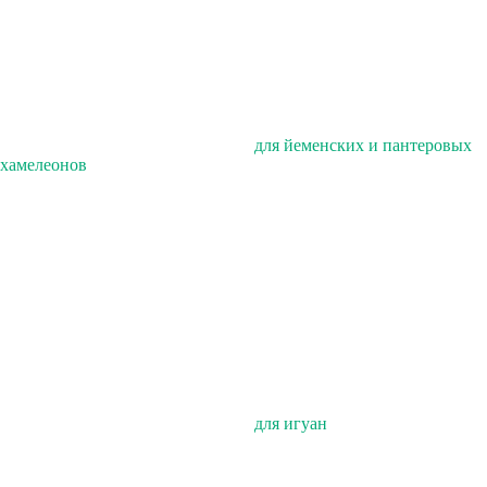
для йеменских и пантеровых
хамелеонов
для игуан