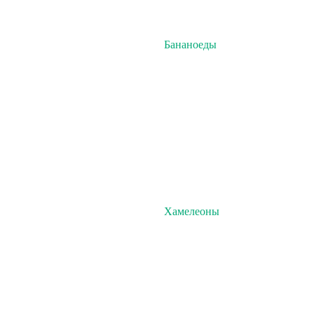
Бананоеды
Хамелеоны