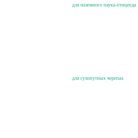
для наземного паука-птицееда
для сухопутных черепах