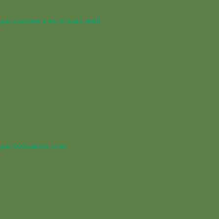
для полозов и молочных змей
для бородатых агам