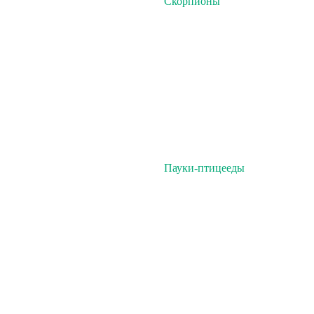
Скорпионы
Пауки-птицееды