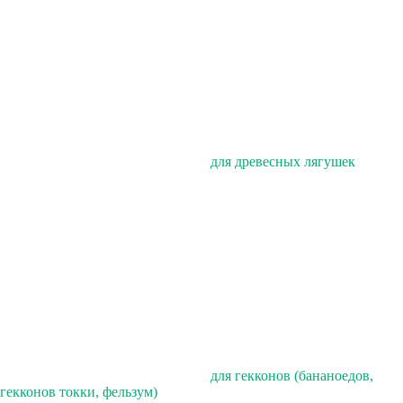
для древесных лягушек
для гекконов (бананоедов,
гекконов токки, фельзум)