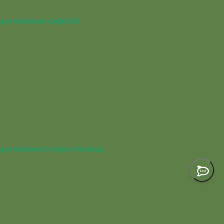
для наземных амфибий
для наземного паука-птицееда