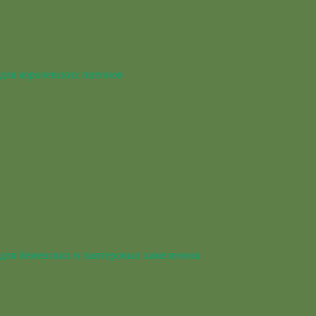
для королевских питонов
для йеменских и пантеровых хамелеонов