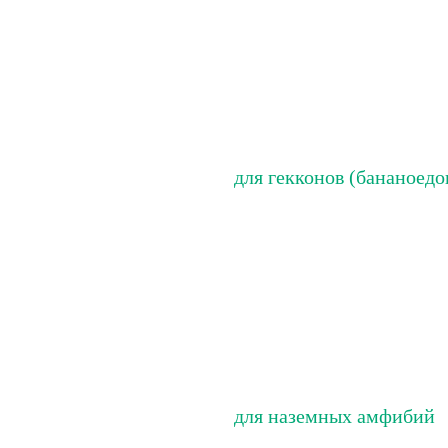
для гекконов (бананоедо
для наземных амфибий