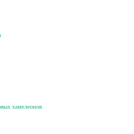
в
овых хамелеонов