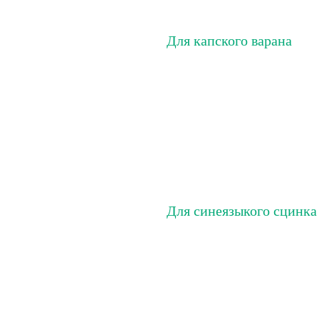
Для капского варана
Для синеязыкого сцинка