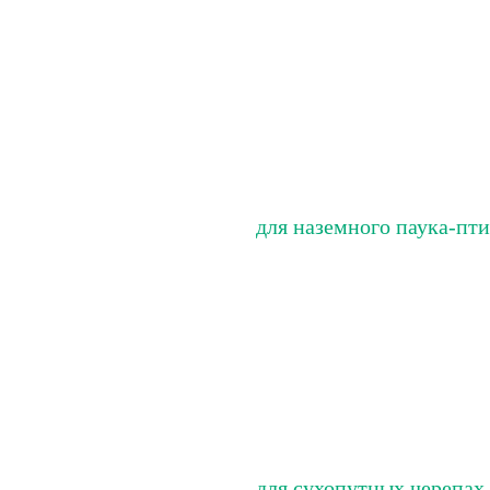
для наземного паука-пт
для сухопутных черепах