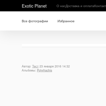
Exotic Planet
О нас
Доставка и оплата
Контак
Все фотографии
Избранное
Автор:
Тест
23 января 2016 14:32
Альбомы:
Polyrhachis