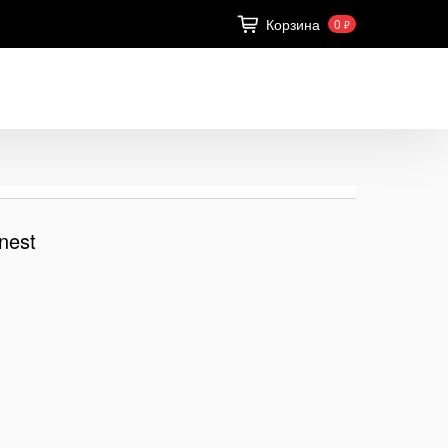
Корзина
0
₽
 nest