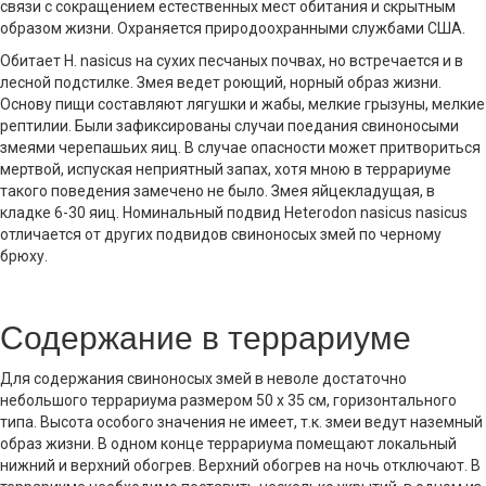
связи с сокращением естественных мест обитания и скрытным
образом жизни. Охраняется природоохранными службами США.
Обитает H. nasicus на сухих песчаных почвах, но встречается и в
лесной подстилке. Змея ведет роющий, норный образ жизни.
Основу пищи составляют лягушки и жабы, мелкие грызуны, мелкие
рептилии. Были зафиксированы случаи поедания свиноносыми
змеями черепашьих яиц. В случае опасности может притвориться
мертвой, испуская неприятный запах, хотя мною в террариуме
такого поведения замечено не было. Змея яйцекладущая, в
кладке 6-30 яиц. Номинальный подвид Heterodon nasicus nasicus
отличается от других подвидов свиноносых змей по черному
брюху.
Содержание в террариуме
Для содержания свиноносых змей в неволе достаточно
небольшого террариума размером 50 х 35 см, горизонтального
типа. Высота особого значения не имеет, т.к. змеи ведут наземный
образ жизни. В одном конце террариума помещают локальный
нижний и верхний обогрев. Верхний обогрев на ночь отключают. В