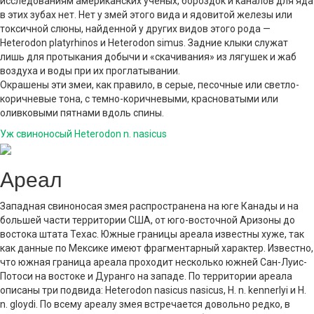
исследованиям американских ученых, бороздок и каналов для яда
в этих зубах нет. Нет у змей этого вида и ядовитой железы или
токсичной слюны, найденной у других видов этого рода —
Heterodon platyrhinos и Heterodon simus. Задние клыки служат
лишь для протыкания добычи и «скачивания» из лягушек и жаб
воздуха и воды при их проглатывании.
Окрашены эти змеи, как правило, в серые, песочные или светло-
коричневые тона, с темно-коричневыми, красноватыми или
оливковыми пятнами вдоль спины.
Уж свиноносый Heterodon n. nasicus
Ареал
Западная свиноносая змея распространена на юге Канады и на
большей части территории США, от юго-восточной Аризоны до
востока штата Техас. Южные границы ареала известны хуже, так
как данные по Мексике имеют фрагментарный характер. Известно,
что южная граница ареала проходит несколько южней Сан-Луис-
Потоси на востоке и Дуранго на западе. По территории ареала
описаны три подвида: Heterodon nasicus nasicus, H. n. kennerlyi и H.
n. gloydi. По всему ареалу змея встречается довольно редко, в