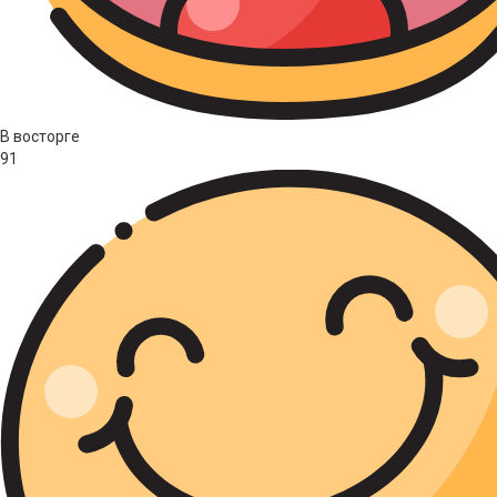
В восторге
91