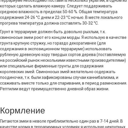
террариуме необходимо поставить несколько укрытий, в одном из
которых сделать влажную камеру. Следует поддерживать
среднюю влажность в пределах 50-60 %. Общая температура
содержания 24-26 °С днем и 22-23 °С ночью. В месте локального
прогрева температура должна составлять 30-32 °С.
Грунт в террариуме должен быть довольно рыхлым, т.к.
свиноносые змеи роют его концом морды. Я использую в качестве
грунта крупную стружку, но гораздо декоративнее (для
содержания в экспозиционном террариуме) использовать
рубленую древесную кору твердых сортов дерева (поставляемую
на российский рынок несколькими известными производителями)
или специальные фирменные грунты для содержания
королевских змей. Свиноносых змей желательно содержать
поодиночке, т.к. были зафиксированы случаи каннибализма, и
ссаживать вместе только для спаривания, в период размножения.
Рептилии ведут преимущественно дневной образ жизни.
Кормление
Питаются змеи в неволе приблизительно один раз в 7-14 дней. В
качестве корма в террариумных условиях я использую некрупных