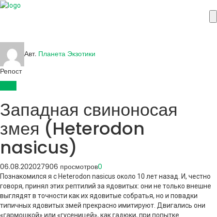
Авт.
Планета Экзотики
Репост
Змеи
Западная свиноносая
змея (Heterodon
nasicus)
06.08.2020
27906 просмотров
0
Познакомился я с Heterodon nasicus около 10 лет назад. И, честно
говоря, принял этих рептилий за ядовитых: они не только внешне
выглядят в точности как их ядовитые собратья, но и повадки
типичных ядовитых змей прекрасно имитируют. Двигались они
«гармошкой» или «гусеницей», как гадюки, при попытке