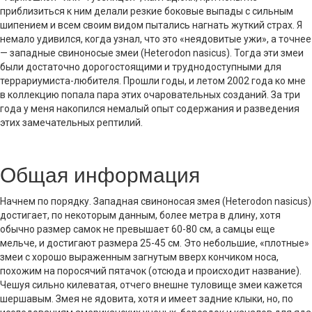
приблизиться к ним делали резкие боковые выпады с сильным
шипением и всем своим видом пытались нагнать жуткий страх. Я
немало удивился, когда узнал, что это «неядовитые ужи», а точнее
— западные свиноносые змеи (Heterodon nasicus). Тогда эти змеи
были достаточно дорогостоящими и труднодоступными для
террариумиста-любителя. Прошли годы, и летом 2002 года ко мне
в коллекцию попала пара этих очаровательных созданий. За три
года у меня накопился немалый опыт содержания и разведения
этих замечательных рептилий.
Общая информация
Начнем по порядку. Западная свиноносая змея (Heterodon nasicus)
достигает, по некоторым данным, более метра в длину, хотя
обычно размер самок не превышает 60-80 см, а самцы еще
мельче, и достигают размера 25-45 см. Это небольшие, «плотные»
змеи с хорошо выраженным загнутым вверх кончиком носа,
похожим на поросячий пятачок (отсюда и происходит название).
Чешуя сильно килеватая, отчего внешне туловище змеи кажется
шершавым. Змея не ядовита, хотя и имеет задние клыки, но, по