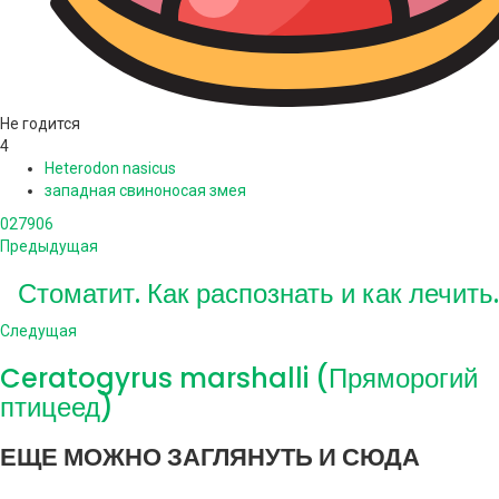
Не годится
4
Heterodon nasicus
западная свиноносая змея
0
27906
Предыдущая
Стоматит. Как распознать и как лечить.
Следущая
Ceratogyrus marshalli (Пряморогий
птицеед)
ЕЩЕ МОЖНО ЗАГЛЯНУТЬ И СЮДА